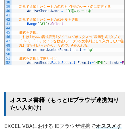
38
39
'新規で追加したシートの名称を 任意のシート名に変更する
40
ActiveSheet
.
Name
=
"任意のシート名"
41
42
'新規で追加したシートのA1セルを選択
43
Range
(
"A1"
)
.
Select
44
45
'形式を選択。
46
'これは[セルの書式設定]ダイアログボックスの[表示形式]タブで、
47
'「090」「03」のような数値(データ)を文字列として入力したい場
48
'@は 文字列だったかな。なので、@を入れる。
49
Selection
.
NumberFormatLocal
=
"@"
50
51
'形式を選択して貼り付け
52
ActiveSheet
.
PasteSpecial 
Format
:
=
"HTML"
,
Link
:
=
Fal
オススメ書籍（もっとIEブラウザ連携知り
たい人向け）
EXCEL VBAにおける IEブラウザ連携で
オススメす