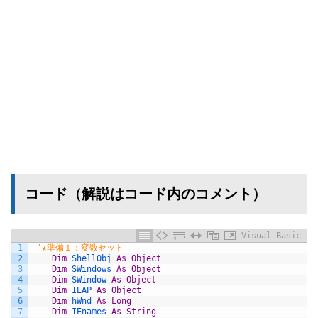
コード（解説はコード内のコメント）
Visual Basic
1
'★準備１：変数セット
2
Dim
ShellObj 
As
Object
3
Dim
SWindows 
As
Object
4
Dim
SWindow 
As
Object
5
Dim
IEAP 
As
Object
6
Dim
hWnd 
As
Long
7
Dim
IEnames 
As
String