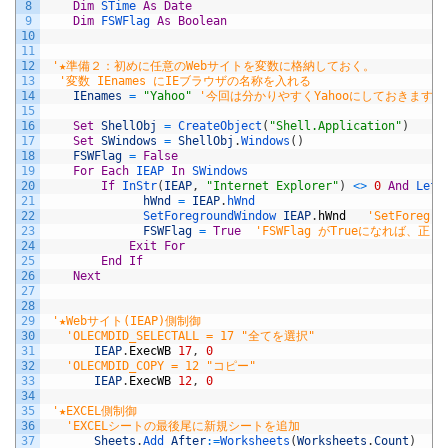
8
Dim
STime 
As
Date
9
Dim
FSWFlag 
As
Boolean
10
11
12
'★準備２：初めに任意のWebサイトを変数に格納しておく。
13
'変数 IEnames にIEブラウザの名称を入れる
14
IEnames
=
"Yahoo"
'今回は分かりやすくYahooにしておきます。
15
16
Set
ShellObj
=
CreateObject
(
"Shell.Application"
)
17
Set
SWindows
=
ShellObj
.
Windows
(
)
18
FSWFlag
=
False
19
For
Each
IEAP 
In
SWindows
20
If
InStr
(
IEAP
,
"Internet Explorer"
)
<>
0
And
Left
21
hWnd
=
IEAP
.
hWnd
22
SetForegroundWindow 
IEAP
.
hWnd
'SetForeg
23
FSWFlag
=
True
'FSWFlag がTrueになれば、
24
Exit
For
25
End
If
26
Next
27
28
29
'★Webサイト(IEAP)側制御
30
'OLECMDID_SELECTALL = 17 "全てを選択"
31
IEAP
.
ExecWB
17
,
0
32
'OLECMDID_COPY = 12 "コピー"
33
IEAP
.
ExecWB
12
,
0
34
35
'★EXCEL側制御
36
'EXCELシートの最後尾に新規シートを追加
37
Sheets
.
Add 
After
:
=
Worksheets
(
Worksheets
.
Count
)