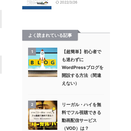
2022/3/26
よく読まれている記事
【超簡単】初心者で
1
も迷わずに
WordPressブログを
開設する方法（間違
えない）
リーガル・ハイを無
2
料でフル視聴できる
動画配信サービス
（VOD）は？