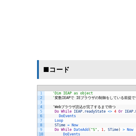
■コード
1
'Dim IEAP as object
2
   '
変数
IEAP
で
IE
ブラウザの制御をしている前提で
3
4
'
Web
ブラウザ読込が完了するまで待つ
5
Do
While
IEAP
.
readyState
<>
4
Or
IEAP
.
6
DoEvents
7
Loop
8
STime
=
Now
9
Do
While
DateAdd
(
"S"
,
1
,
STime
)
>
Now
10
DoEvents