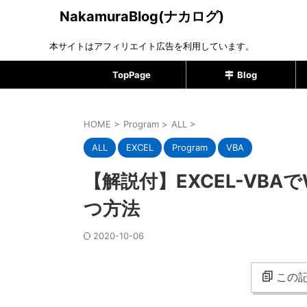
NakamuraBlog(ナカログ)
本サイトはアフィリエイト広告を利用しています。
TopPage
Blog
HOME
>
Program
>
ALL
>
ALL
EXCEL
Program
VBA
【解説付】EXCEL-VB
つ方法
2020-10-06
この記