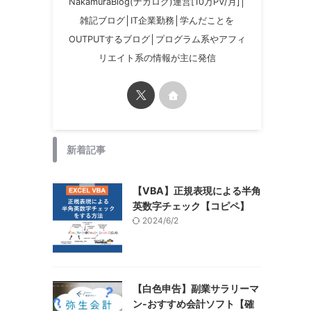
NakamuraBlog(ナカログ)運営[10万PV/月]│
雑記ブログ│IT企業勤務│学んだことを
OUTPUTするブログ│プログラム系やアフィ
リエイト系の情報が主に発信
新着記事
【VBA】正規表現による半角
英数字チェック【コピペ】
2024/6/2
【白色申告】副業サラリーマ
ン-おすすめ会計ソフト【確