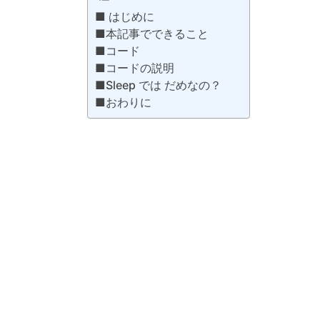
■ はじめに
■本記事でできること
■コード
■コードの説明
■Sleep では だめなの？
■おわりに