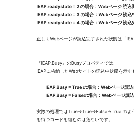
IEAP.readystate = 2 の場合：Webページ 読
IEAP.readystate = 3 の場合：Webページ
IEAP.readystate = 4 の場合：Webページ 読
正しくWebページが読込完了された状態は『IEAP.re
『IEAP.Busy』のBusyプロパティでは、
IEAPに格納したWebサイトの読込中状態を示
IEAP.Busy = True の場合：Webページ読
IEAP.Busy = Falseの場合：Webページ読
実際の処理ではTrue→True→False→Tru
を待つコードを組むのは危ないです。