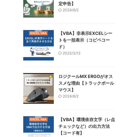
定申告】
2024/6/2
【VBA】非表示EXCELシー
トを一括表示（コピペコー
ド）
2022/3/12
ロジクールMX ERGOがオス
スメな理由【トラックボール
マウス】
2024/6/2
【VBA】環境依存文字（レ点
チェックなど）の出力方法
【コード有】