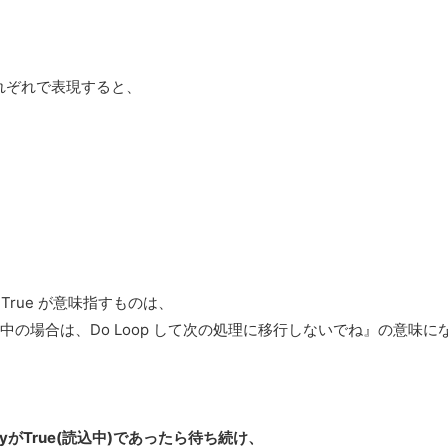
 でそれぞれで表現すると、
Busy = True が意味指すものは、
込中の場合は、Do Loop して次の処理に移行しないでね』の意味に
usyがTrue(読込中)であったら待ち続け、