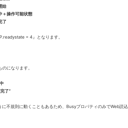
込開始
 読込中＋操作可能状態
込完了
adystate = 4』となります。
すものになります。
込中
込完了”
e のように不規則に動くこともあるため、BusyプロパティのみでWeb読込