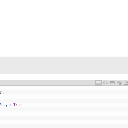
す。
Busy
=
True