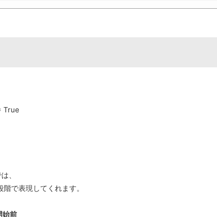
= True
ィでは、
４段階で表現してくれます。
込開始前