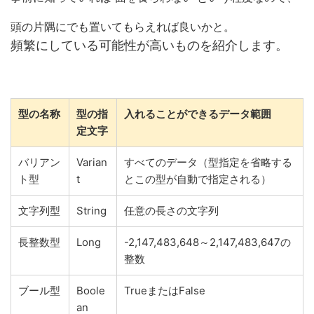
頭の片隅にでも置いてもらえれば良いかと。
頻繁にしている可能性が高いものを紹介します。
型の名称
型の指
入れることができるデータ範囲
定文字
バリアン
Varian
すべてのデータ（型指定を省略する
ト型
t
とこの型が自動で指定される）
文字列型
String
任意の長さの文字列
長整数型
Long
-2,147,483,648～2,147,483,647の
整数
ブール型
Boole
TrueまたはFalse
an