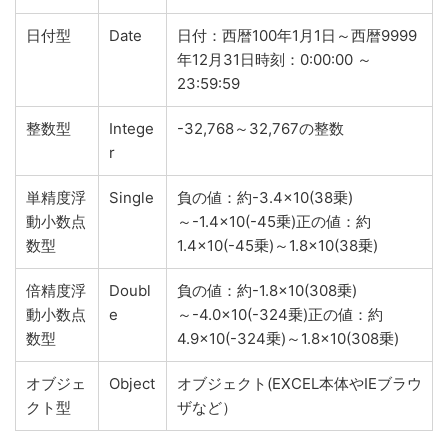
日付型
Date
日付：西暦100年1月1日～西暦9999
年12月31日時刻：0:00:00 ～
23:59:59
整数型
Intege
-32,768～32,767の整数
r
単精度浮
Single
負の値：約-3.4×10(38乗)
動小数点
～-1.4×10(-45乗)正の値：約
数型
1.4×10(-45乗)～1.8×10(38乗)
倍精度浮
Doubl
負の値：約-1.8×10(308乗)
動小数点
e
～-4.0×10(-324乗)正の値：約
数型
4.9×10(-324乗)～1.8×10(308乗)
オブジェ
Object
オブジェクト(EXCEL本体やIEブラウ
クト型
ザなど）