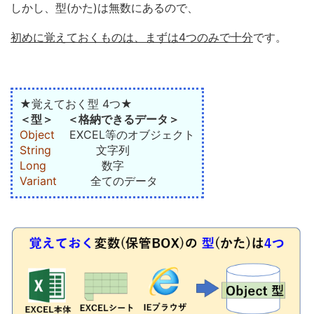
しかし、型(かた)は無数にあるので、
初めに覚えておくものは、まずは4つのみで十分
です。
★覚えておく型 4つ★
＜型＞ ＜格納できるデータ＞
Object
EXCEL等のオブジェクト
String
文字列
Long
数字
Variant
全てのデータ