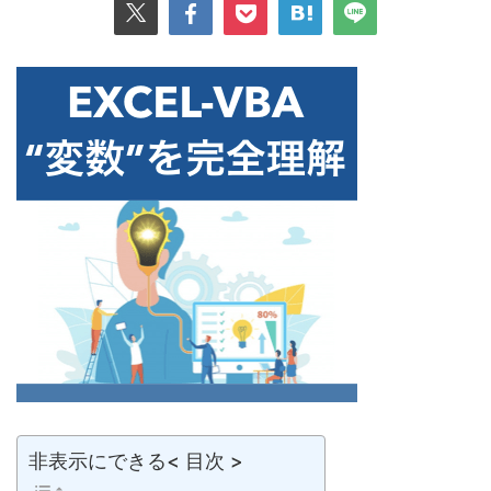
非表示にできる< 目次 >