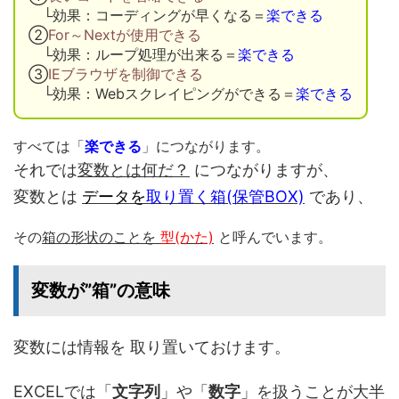
└効果：コーディングが早くなる＝
楽できる
②
For～Nextが使用できる
└効果：ループ処理が出来る＝
楽できる
③
IEブラウザを制御できる
└効果：Webスクレイピングができる＝
楽できる
すべては「
楽できる
」につながります。
それでは
変数とは何だ？
につながりますが、
変数とは
データを
取り置く箱(保管BOX)
であり、
その
箱の形状のことを
型(かた)
と呼んでいます。
変数が”箱”の意味
変数には情報を 取り置いておけます。
EXCELでは「
文字列
」や「
数字
」を扱うことが大半