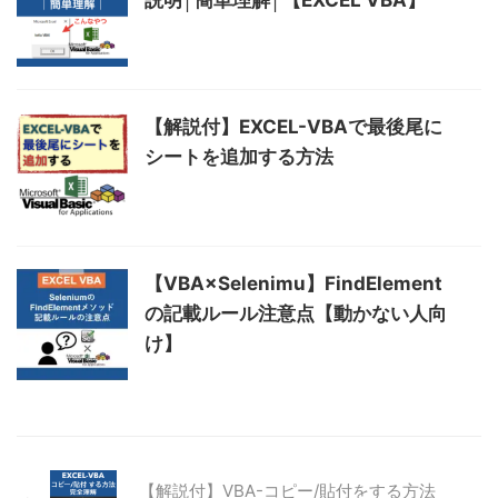
説明│簡単理解│【EXCEL VBA】
【解説付】EXCEL-VBAで最後尾に
シートを追加する方法
【VBA×Selenimu】FindElement
の記載ルール注意点【動かない人向
け】
【解説付】VBA-コピー/貼付をする方法