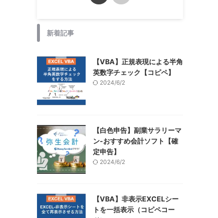
新着記事
【VBA】正規表現による半角
英数字チェック【コピペ】
2024/6/2
【白色申告】副業サラリーマ
ン-おすすめ会計ソフト【確
定申告】
2024/6/2
【VBA】非表示EXCELシー
トを一括表示（コピペコー