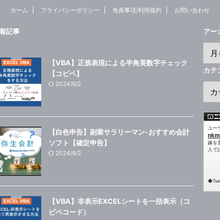
ホーム
プライバシーポリシー
免責事項/利用規約
お問い合わせ
着記事
アー
【VBA】正規表現による半角英数字チェック
カテ
【コピペ】
2024/6/2
【白色申告】副業サラリーマン-おすすめ会計
ソフト【確定申告】
2024/6/2
【VBA】非表示EXCELシートを一括表示（コ
ピペコード）