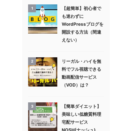
【超簡単】初心者で
1
も迷わずに
WordPressブログを
開設する方法（間違
えない）
リーガル・ハイを無
2
料でフル視聴できる
動画配信サービス
（VOD）は？
【簡単ダイエット】
3
美味しい低糖質料理
宅配サービス
NOSH(ナッシュ)