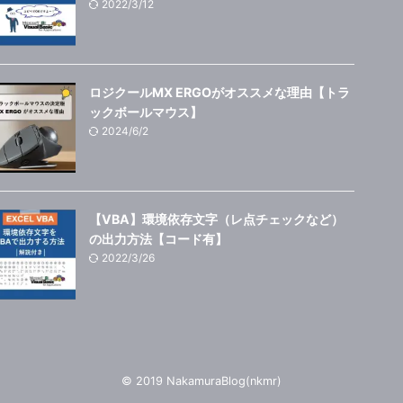
2022/3/12
ロジクールMX ERGOがオススメな理由【トラ
ックボールマウス】
2024/6/2
【VBA】環境依存文字（レ点チェックなど）
の出力方法【コード有】
2022/3/26
© 2019 NakamuraBlog(nkmr)