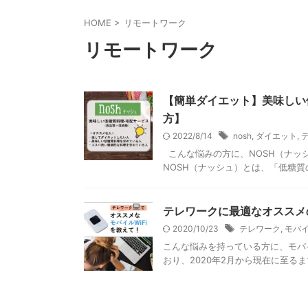
HOME
>
リモートワーク
リモートワーク
【簡単ダイエット】美味しい低
方】
2022/8/14
nosh
,
ダイエット
,
こんな悩みの方に、NOSH（ナッシ
NOSH（ナッシュ）とは、「低糖質
テレワークに最適なオススメの
2020/10/23
テレワーク
,
モバイ
こんな悩みを持っている方に、モバイ
おり、2020年2月から現在に至るま