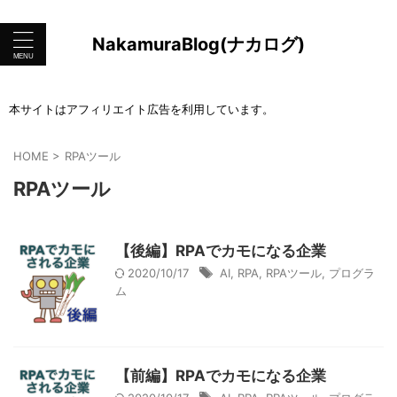
NakamuraBlog(ナカログ)
本サイトはアフィリエイト広告を利用しています。
HOME
>
RPAツール
RPAツール
【後編】RPAでカモになる企業
2020/10/17
AI
,
RPA
,
RPAツール
,
プログラ
ム
【前編】RPAでカモになる企業