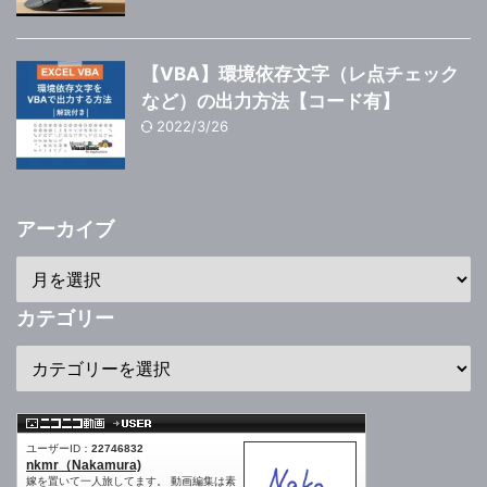
【VBA】環境依存文字（レ点チェック
など）の出力方法【コード有】
2022/3/26
アーカイブ
カテゴリー